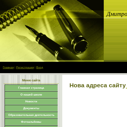
Дмитров
Главная
|
Регистрация
|
Вход
Меню сайта
Нова адреса сайту
Главная страница
О нашей школе
Новости
Документы
Образовательная деятельность
Фотоальбомы